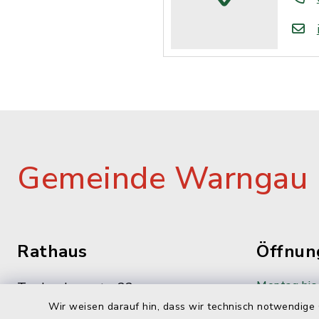
Gemeinde Warngau
Rathaus
Öffnun
Montag bis 
Taubenbergstr. 33
Wir weisen darauf hin, dass wir technisch notwendige 
83627 Oberwarngau
08:00-12: