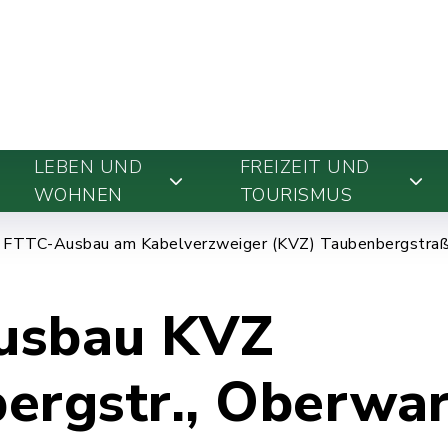
LEBEN UND
FREIZEIT UND
WOHNEN
TOURISMUS
g FTTC-Ausbau am Kabelverzweiger (KVZ) Taubenbergstra
usbau KVZ
ergstr., Oberwa