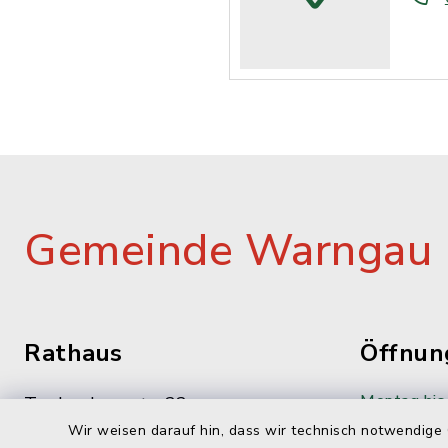
Gemeinde Warngau
Rathaus
Öffnun
Montag bis 
Taubenbergstr. 33
Wir weisen darauf hin, dass wir technisch notwendige 
83627 Oberwarngau
08:00-12: