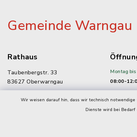
Gemeinde Warngau
Rathaus
Öffnun
Montag bis 
Taubenbergstr. 33
83627 Oberwarngau
08:00-12:
08021/9015-0
Dienstag:
Wir weisen darauf hin, dass wir technisch notwendige 
gemeinde@warngau.de
14:00-16:
Dienste wird bei Bedarf
Donnerstag
14:00-18: