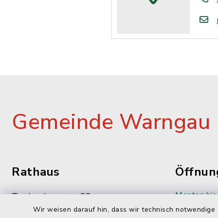
Gemeinde Warngau
Rathaus
Öffnun
Montag bis 
Taubenbergstr. 33
Wir weisen darauf hin, dass wir technisch notwendige 
83627 Oberwarngau
08:00-12: