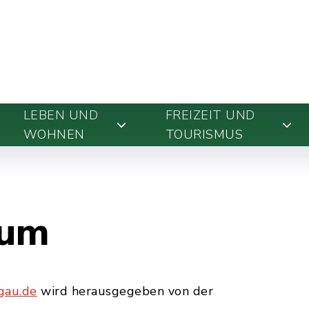
LEBEN UND
FREIZEIT UND
WOHNEN
TOURISMUS
sum
gau.de
wird herausgegeben von der