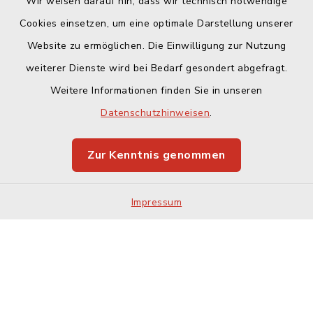
Wir weisen darauf hin, dass wir technisch notwendige
Cookies einsetzen, um eine optimale Darstellung unserer
Website zu ermöglichen. Die Einwilligung zur Nutzung
Kontakt
weiterer Dienste wird bei Bedarf gesondert abgefragt.
Weitere Informationen finden Sie in unseren
Barrierefreiheit
Datenschutzhinweisen
.
Datenschutz
Zur Kenntnis genommen
Impressum
Impressum
Sitemap
Cookie-Einstellungen