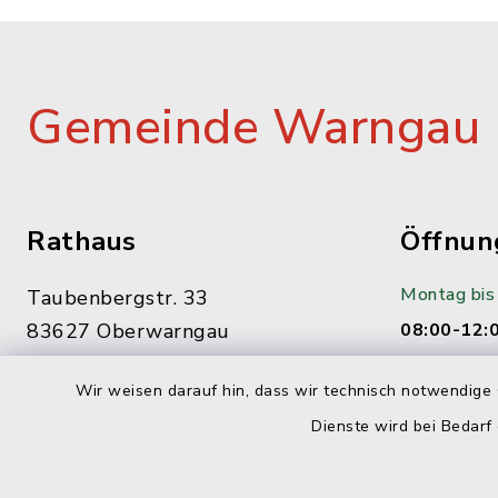
Gemeinde Warngau
Rathaus
Öffnun
Montag bis 
Taubenbergstr. 33
83627 Oberwarngau
08:00-12:
08021/9015-0
Dienstag:
Wir weisen darauf hin, dass wir technisch notwendige 
gemeinde@warngau.de
14:00-16:
Dienste wird bei Bedarf
Donnerstag