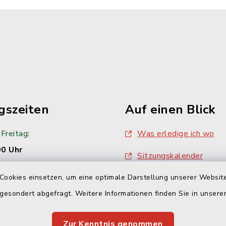
gszeiten
Auf einen Blick
Freitag:
Was erledige ich wo
00 Uhr
Sitzungskalender
Cookies einsetzen, um eine optimale Darstellung unserer Website
Sitzungsprotokolle
00 Uhr
 gesondert abgefragt. Weitere Informationen finden Sie in unser
:
Zur Kenntnis genommen