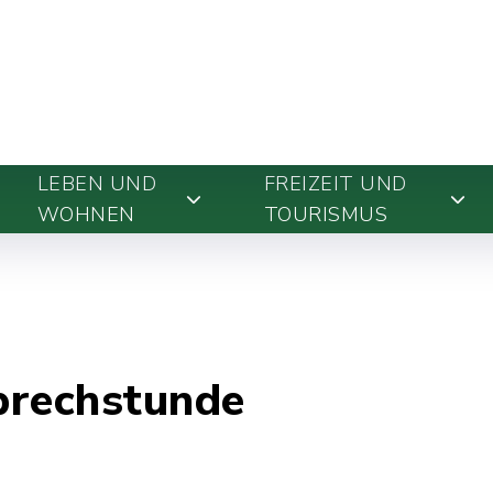
LEBEN UND
FREIZEIT UND
WOHNEN
TOURISMUS
prechstunde