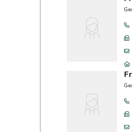
Ge
F
Ge