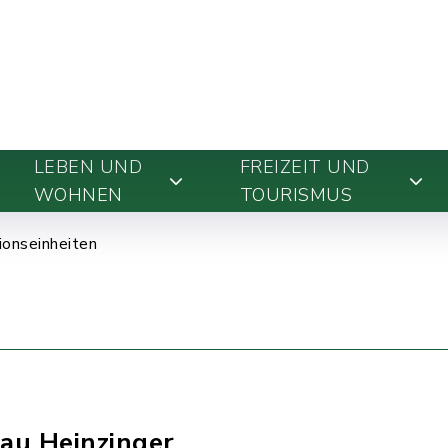
LEBEN UND
FREIZEIT UND
WOHNEN
TOURISMUS
ionseinheiten
au Heinzinger