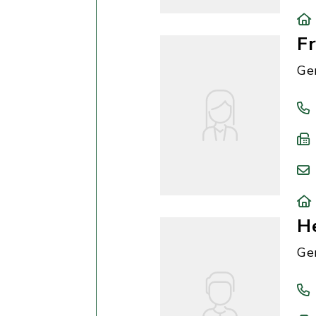
F
Ge
H
Ge