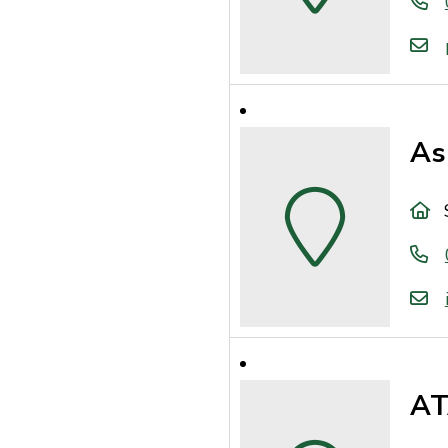
As
AT