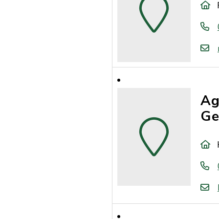
Ag
Ge