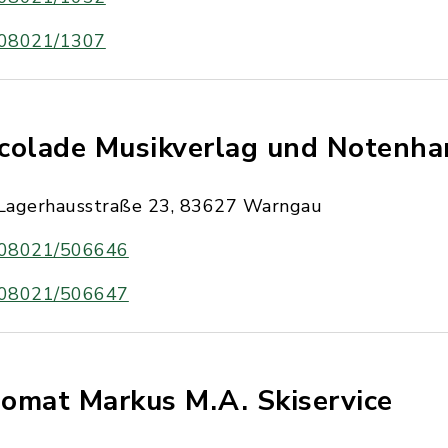
08021/1307
colade Musikverlag und Notenha
Lagerhausstraße 23, 83627 Warngau
08021/506646
08021/506647
omat Markus M.A. Skiservice