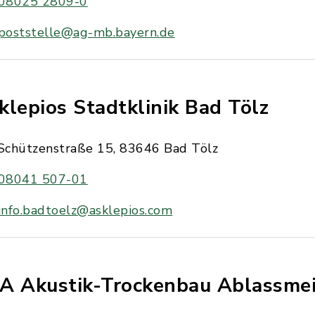
08025 2809-0
poststelle@ag-mb.bayern.de
klepios Stadtklinik Bad Tölz
Schützenstraße 15, 83646 Bad Tölz
08041 507-01
info.badtoelz@asklepios.com
A Akustik-Trockenbau Ablassme