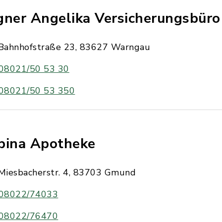
gner Angelika Versicherungsbüro
Bahnhofstraße 23, 83627 Warngau
08021/50 53 30
08021/50 53 350
pina Apotheke
Miesbacherstr. 4, 83703 Gmund
08022/74033
08022/76470