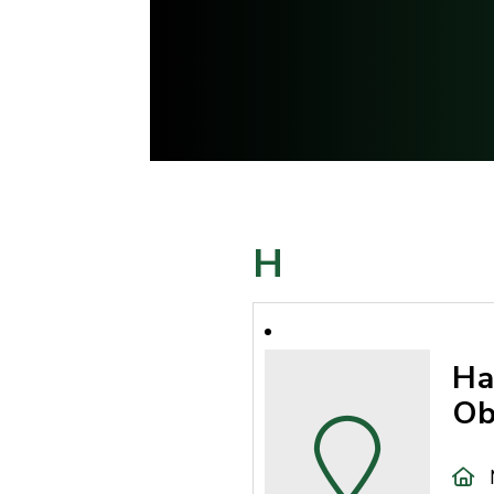
H
Ha
Ob