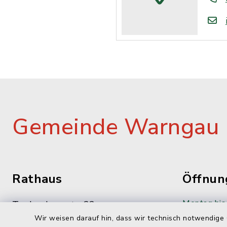
Gemeinde Warngau
Rathaus
Öffnun
Montag bis 
Taubenbergstr. 33
Wir weisen darauf hin, dass wir technisch notwendige 
83627 Oberwarngau
08:00-12: