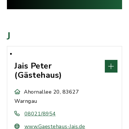
J
Jais Peter
(Gästehaus)
Ahornallee 20, 83627
Warngau
08021/8954
www.Gaestehaus-Jais.de