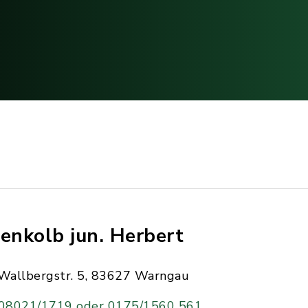
senkolb jun. Herbert
Wallbergstr. 5, 83627 Warngau
08021/1719 oder 0175/1560 561