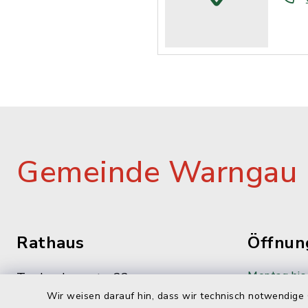
Gemeinde Warngau
Rathaus
Öffnun
Montag bis 
Taubenbergstr. 33
Wir weisen darauf hin, dass wir technisch notwendige 
83627 Oberwarngau
08:00-12: